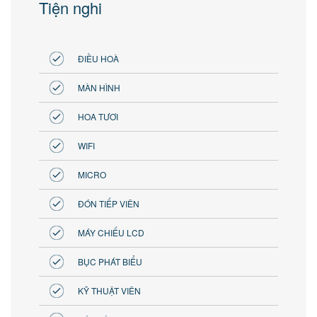
Tiện nghi
ĐIỀU HOÀ
MÀN HÌNH
HOA TƯƠI
WIFI
MICRO
ĐÓN TIẾP VIÊN
MÁY CHIẾU LCD
BỤC PHÁT BIỂU
KỸ THUẬT VIÊN