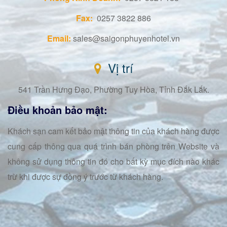
Fax:
0257 3822 886
Email:
sales@saigonphuyenhotel.vn
Vị trí
541 Trần Hưng Đạo, Phường Tuy Hòa, Tỉnh Đắk Lắk.
Điều khoản bảo mật:
Khách sạn cam kết bảo mật thông tin của khách hàng được
cung cấp thông qua quá trình bán phòng trên Website và
không sử dụng thông tin đó cho bất kỳ mục đích nào khác
trừ khi được sự đồng ý trước từ khách hàng.