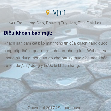
Vị trí
541 Trần Hưng Đạo, Phường Tuy Hòa, Tỉnh Đắk Lắk.
Điều khoản bảo mật:
Khách sạn cam kết bảo mật thông tin của khách hàng được
cung cấp thông qua quá trình bán phòng trên Website và
không sử dụng thông tin đó cho bất kỳ mục đích nào khác
trừ khi được sự đồng ý trước từ khách hàng.
Copyright 2017©Saigonphuyen